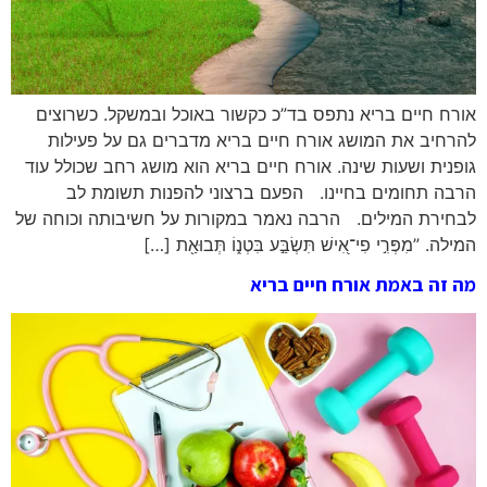
אורח חיים בריא נתפס בד”כ כקשור באוכל ובמשקל. כשרוצים
להרחיב את המושג אורח חיים בריא מדברים גם על פעילות
גופנית ושעות שינה. אורח חיים בריא הוא מושג רחב שכולל עוד
הרבה תחומים בחיינו. הפעם ברצוני להפנות תשומת לב
לבחירת המילים. הרבה נאמר במקורות על חשיבותה וכוחה של
המילה. ”מִפְּרִ֣י פִי־אִ֭ישׁ תִּשְׂבַּ֣ע בִּטְנ֑וֹ תְּבוּאַ֖ת […]
מה זה באמת אורח חיים בריא