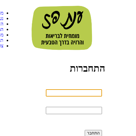
מר
נע
הד
המ
מת
תו
צו
התחברות