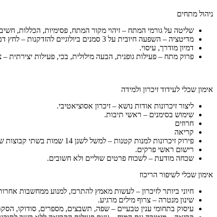
ניהול מתחים
שליטה על גורמי המתח – זיהוי מקור המתח, פסימיות, הכללות, חשיבה
מדיטציה – השפעה חיובית על 3 סמנים ביולוגיים להזדקנות – לחץ דם, שמיעה, ראיית עצמים קרובים. ביצוע קבוע לאורך שנים.
דמיון מודרך, עיסוי.
פרוק מתח – פעילות גופנית, הבעה מילולית, בכי, פעילות יצירתית – ציו
אימון שכלי לעידוד זיכרון ולמידה
ליצור זיכרונות אודות נושא – זיכרון אסוציאטיבי.
שימוש בסימנים – ראשי תיבות.
חרוזים
קריאה
פירוק זיכרונות למנות קטנות – למשל לשנן 14 שמות בשתי קבוצות של 7 שמות.
רישום ראשי פרקים.
שכחה מודעת – לשכוח פרטים שוליים ולא חשובים.
אימון שכלי לשיפור הריכוז
חיוני ביותר לזיכרון – לעשות מאמץ להתרכז, למנוע ממחשבות אחרות
שינון מנטרה – צרוף מילים מרגיע.
עיסוק בתחומי ענין טבעיים – שפה, תשבצים, מספרים, סודוקו, הס