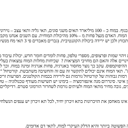
משקלו של המח כ – 1.5 ק”ג 2% ממשקל הגוף, צורך 25% מצריכת החמצן בגוף. במוח כ – 100 מיליארד 
נוירונים רבים ומתחדשים נוירונים וקשרים חדשים אחרים בהתאם לפעילות המוח. 
כוז, פחות זיהוי שמות ופרצופים, מספרי טלפון, פחות לומדים חומר חדש, יכולת עי
שינויים אלה והאם הם מחויבי המציאות ? שכיחות מחלות המוח נמצאות בעליה
פוקמפוס. עקב כך נוצר מחסור באנרגיה, פחות אנרגיה זמינה במוח. וכך למוח
ם”. תאי המוח אינם יכולים לתקשר זה עם זה והחשיבה משתבשת. קורטיזול “רוצ
. רמות גבוהות של קורטיזול גורמות גם לירידה בכמות הקולטנים. הפרעות 
מו לניוון איטי. סינדרום מגה אינפורמציה – בימינו יש תשישות מעודף טכנולוגיה 
ם, גובה מחיר מתאי המוח ולעיתים גורמת לשחרור הורמוני סטרס. רדיקליים ח
נו מאחסן את הזיכרונות בתא זיכרון יחיד, לכל תא זיכרון יש ענפים הנשלחים ל
 הפשוטה ביותר והיא הדלק העיקרי למוח, לתאי דם אדומים.