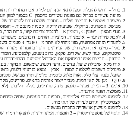
ברזל – דרוש להובלת חמצן לתאי הגוף וגם למוח. אם רמתו יורדת תופי
מזונות עשירים בברזל וגם מזונות עשירים בויטמין C בסמוך למזון העשיר בברזל על מנת להגביר את ספיגתו במערכת העיכול.
משפחת ויטמיני B וחומצה פולית – חסרים שלהם גורם להר
מבושל, אספרגוס, ברוקולי, שעועית ירוקה, קטניות מונבטות – חומוס,
נוגדי חמצון – ויטמין C , ויטמין E – להגביר צריכת קיווי, פרות הדר, פרות יער, ירקות ופירות כתומים וירוקים, אבוקדו, נבט חיטה, ברוקולי, כרוב, כרובית.
לאכול פירות יער – אוכמניות, חמוציות, תותים, דובדבנים, משפרים קור
להעדיף תזונה צמחונית, מזון מהחי לא יותר מ – 80 גר’ 3 פעמים בשבוע.
כולין – מייצר את המשדרים של הנוירונים. חוסר בחומר זה מעודד ה
פיסטוקים, אגוזי קשיו, שקדים, פקאן, כרוב ניצנים, קלמנטינה. חומר
טירוזין – חומצת אמינו המחזקת את האדרנל ומסייעת בהתמודדות עם סט
אורז מלא, שיבולת שועל, עדשים, זרעי דלעת, שומשום, אבוקדו, בננה
מינרלים חשובים לשלמות המוח –
אבץ
– נמצא בגרעיני דלעת, בוטנים
שועל, בננה, עלי סלק, אורז מלא, כוסמת, סלומון, תרד מבושל.
סלניום
Q10 – מגן על תאי המוח, מגביר ייצור אנרגיה בתאים. סרדינים, מקרל, הליבוט, בוטנים, שומשום, אגוזי מלך, שעועית ירוקה, תרד.
אומגה 3 – דגי ים צפוני – סלמון, טונה, סרדינים, בקלה, הליבוט. (לא להרבות בדגי ים גדולים בגלל תכולת הכספית ומתכות כבדות אחרות שיש בהם ), שמן פשתן, זרעי פשתן טחונים.
מומלצת תזונה אורגנית.
להימנע משימוש בסירי אלומיניום, תבניות חד פעמיות, שתיה מפחיות 
אצטילכולין, וגורם לעיוות של תאי מוח.
להימנע מעישון או שהייה בחברת מעשנים.
תוסף של פוספטידילסרין – 3 חומצות אמינו חיוניות לתפקוד המוח ושלמות תאי עצב, עוזר לשמירה על הזיכרון, משפר חדות מחשבתית וזיכרון.