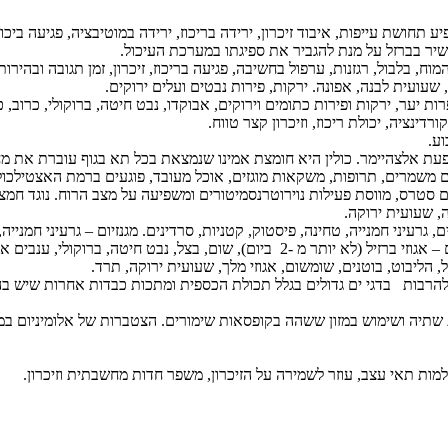
ע תחושת עייפות, איבוד זיכרון, ירידה בריכוז, ירידה במוטיבציה, פגיעה בי
עבה של המוח, בלבול, רגזנות, ערפול בחשיבה, פגיעה בריכוז, זיכרון, זמן תגובה 
 שעועית לבנה, אפונה. ירקות, פירות נבטים ועלים ירוקים.
דינציה, יכולת ריכוז, וזיכרון קצר טווח.
ופעת אלצהיימר. כולין היא חומצת אמינו שנמצאת בכל תא בגוף עוברת את מ
ים משמרים, תרופות, משקאות מוגזים, אוכל מעובד, פוגעים ברמת האצטילכולי
רס, מווסת פעילות נוירוטרנסמיטורים ומשפיעה על מצב הרוח. נוגד חמצון מקור
, שעועית ירוקה.
, גרעיני חמנייה, טחינה, פיסטוק, קטניות, סרדינים.
מגנזיום
– גרעיני חמנייה,
– אגוזי ברזיל (לא יותר מ -2 ביום), שום, בצל, נבט חיטה, ברוקולי, ענבים אדומים, חלמון ביצה.
שתיה ושימוש במזון ששהה בקופסאות שימורים. הצטברות של אלומיניום במח ג