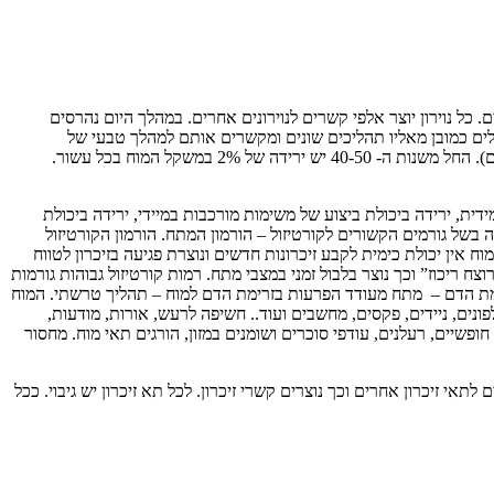
תאים משני סוגים, תאי גליה ותאי עצב – נוירונים. כל נוירון יוצר אלפי קשרים לנוירונים אחרים. במהלך היום נהרסים
האדם מנצל פחות מ – 10% מהיכולת המוחית. עם השנים אנחנו מקבלים כמובן מאליו תהליכים שונים ומקשרים אותם למהלך טבעי של
הזדקנות. שינויים בתפקוד המוח בהתאם לגיל: שנות ה – 30 המח מתחיל להתכווץ ולכן יש ירידה ביכולת הקוגנטיבית. (גברים מאבדים פי 3 תאי מח מנשים). החל משנות ה- 40-50 יש ירידה של 2% במשקל המוח בכל עשור.
בוד מידית, ירידה ביכולת ביצוע של משימות מורכבות במיידי, ירידה ביכולת
 בשל גורמים הקשורים לקורטיזול – הורמון המתח. הורמון הקורטיזול
 אין יכולת כימית לקבע זיכרונות חדשים ונוצרת פגיעה בזיכרון לטווח
ח ריכוז” וכך נוצר בלבול זמני במצבי מתח. רמות קורטיזול גבוהות גורמות
זרימת הדם – מתח מעודד הפרעות בזרימת הדם למוח – תהליך טרשתי. המוח
– טלפונים, ניידים, פקסים, מחשבים ועוד.. חשיפה לרעש, אורות, מודעות,
ופשיים, רעלנים, עודפי סוכרים ושומנים במזון, הורגים תאי מוח. מחסור
תאי זיכרון אחרים וכך נוצרים קשרי זיכרון. לכל תא זיכרון יש גיבוי. ככל