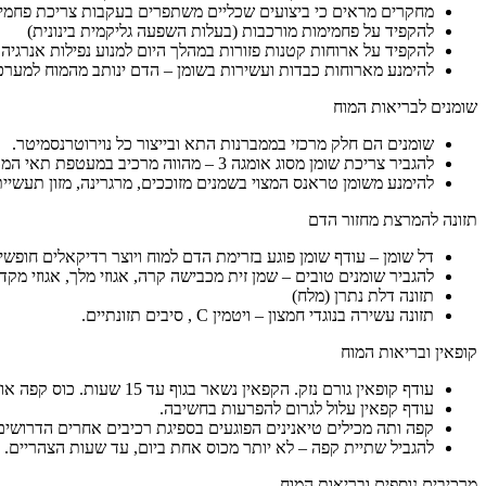
מחקרים מראים כי ביצועים שכליים משתפרים בעקבות צריכת פחמימות,
להקפיד על פחמימות מורכבות (בעלות השפעה גליקמית בינונית)
להקפיד על ארוחות קטנות פזורות במהלך היום למנוע נפילות אנרגיה.
להימנע מארוחות כבדות ועשירות בשומן – הדם ינותב מהמוח למערכת
שומנים לבריאות המוח
שומנים הם חלק מרכזי בממברנות התא ובייצור כל נוירוטרנסמיטר.
להגביר צריכת שומן מסוג אומגה 3 – מהווה מרכיב במעטפת תאי המוח. הופך את הממברנה ליציבה יותר. (לבדוק מה קורה עם מדללי דם)
להימנע משומן טראנס המצוי בשמנים מזוככים, מרגרינה, מזון תעשיית
תזונה להמרצת מחזור הדם
דל שומן – עודף שומן פוגע בזרימת הדם למוח ויוצר רדיקאלים חופשיי
להגביר שומנים טובים – שמן זית מכבישה קרה, אגוזי מלך, אגוזי מקדמי
תזונה דלת נתרן (מלח)
תזונה עשירה בנוגדי חמצון – ויטמין C , סיבים תזונתיים.
קופאין ובריאות המוח
עודף קופאין גורם נזק. הקפאין נשאר בגוף עד 15 שעות. כוס קפה או קולה או תה רגיל בשעות אחה”צ יפגע בשינה בשעות הלילה ויגרום לירידה בתפקוד המוח.
עודף קפאין עלול לגרום להפרעות בחשיבה.
קפה ותה מכילים טיאנינים הפוגעים בספיגת רכיבים אחרים הדרושים 
להגביל שתיית קפה – לא יותר מכוס אחת ביום, עד שעות הצהריים.
מרכיבים נוספים ובריאות המוח