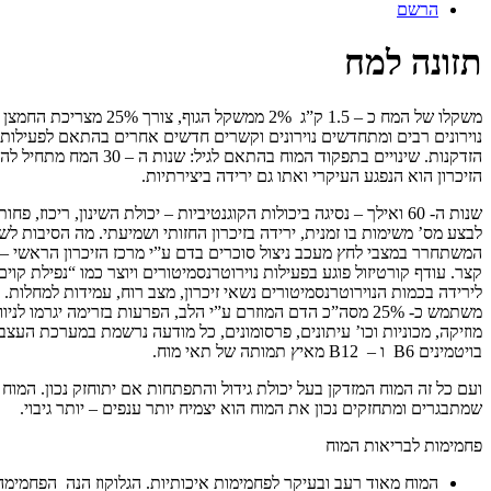
הרשם
תזונה למח
הזיכרון הוא הנפגע העיקרי ואתו גם ירידה ביצירתיות.
שנות ה- 60 ואילך – נסיגה ביכולות הקוגנטיביות – יכולת השינון, רי
לבצע מס’ משימות בו זמנית, ירידה בזיכרון החזותי ושמיעתי. מה הסיבות ל
המשתחרר במצבי לחץ מעכב ניצול סוכרים בדם ע”י מרכז הזיכרון הראשי – ההי
קצר. עודף קורטיזול פוגע בפעילות נוירוטרנסמיטורים ויוצר כמו “נפילת קוי
לירידה בכמות הנוירוטרנסמיטורים נשאי זיכרון, מצב רוח, עמידות למחלות
משתמש כ- 25% מסה”כ הדם המוזרם ע”י הלב, הפרעות בזרימה יגר
מוזיקה, מכוניות וכו’ עיתונים, פרסומונים, כל מודעה נרשמת במערכת העצבי
בויטמינים B6 ו – B12 מאיץ תמותה של תאי מוח.
ועם כל זה המוח המזדקן בעל יכולת גידול והתפתחות אם יתוחזק נכון. המוח אי
שמתבגרים ומתחזקים נכון את המוח הוא יצמיח יותר ענפים – יותר גיבוי.
פחמימות לבריאות המוח
המוח מאוד רעב ובעיקר לפחמימות איכותיות. הגלוקוז הנה הפחמימה